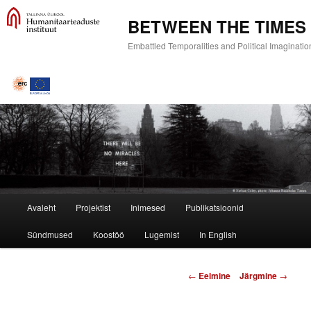
BETWEEN THE TIMES
Embattled Temporalities and Political Imaginatio
Main
Avaleht
Projektist
Inimesed
Publikatsioonid
Skip
menu
Sündmused
Koostöö
Lugemist
In English
to
primary
Post
←
Eelmine
Järgmine
→
navigation
content