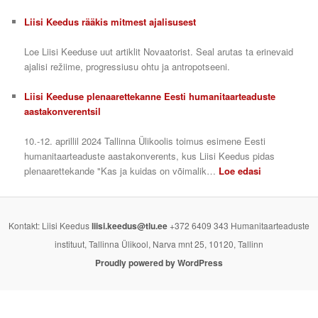
Liisi Keedus rääkis mitmest ajalisusest
Loe Liisi Keeduse uut artiklit Novaatorist. Seal arutas ta erinevaid
ajalisi režiime, progressiusu ohtu ja antropotseeni.
Liisi Keeduse plenaarettekanne Eesti humanitaarteaduste
aastakonverentsil
10.-12. aprillil 2024 Tallinna Ülikoolis toimus esimene Eesti
humanitaarteaduste aastakonverents, kus Liisi Keedus pidas
plenaarettekande "Kas ja kuidas on võimalik…
Loe edasi
Kontakt: Liisi Keedus
liisi.keedus@tlu.ee
+372 6409 343 Humanitaarteaduste
instituut, Tallinna Ülikool, Narva mnt 25, 10120, Tallinn
Proudly powered by WordPress