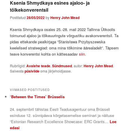
Ksenia Shmydkaya esines ajaloo- ja
tõlkekonverentsil
Postitatud
28/05/2022
by
Henry John Mead
Ksenia Shmydkaya osales 25.-28. mail 2022 Tallinna Ülikoolis
toimunud ajaloo ja tõlkeuuringute võrgustiku avakonverentsil. Ta
pidas ettekande pealkirjaga “Stanisława Przybyszewska
keelelised strateegiad: oma mina tõlkimine äärealadelt”. Täpsem
teave konverentsi kohta on kättesaadav
siin
.
Rubriigid:
Avalehe teade
,
Sündmused
, autor:
Henry John Mead
.
Salvesta
püsiviide
oma järjehoidjasse.
VIIMASED POSTITUSED
‘Between the Times’ Brüsselis
24. septembril tähistas Eesti Teadusagentuur oma Brüsseli
esinduse 12. sünnipäeva kõrgetasemelise seminari ja näituse
“Estonian Research Excellence Showcase: ERC Grants…
Loe
edasi